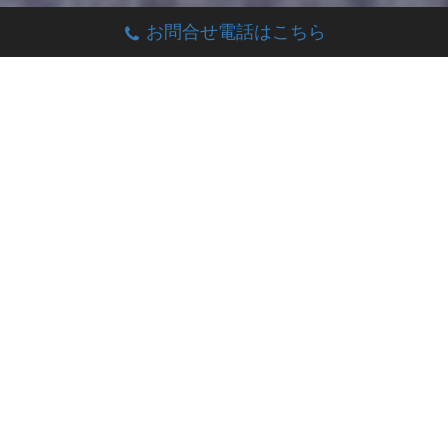
お問合せ電話はこちら
防災のエキスパートを育てる会社
少子高齢化社会、デジタル社会を迎え、防災を取り巻く環
境は、ますます高度化、専門化していくでしょう。
ベストンは、それに対応するために、今、社員教育に力を
入れています。そして、防災の仕事は、建物の設備が高度
化し、人の意識の変化により社会が複雑化していけば、そ
れに対応していかなければなりません。
これからは、専門性の高い人材と共に防災に関する新しい
事業を創る力も育てていきたいと考えています。