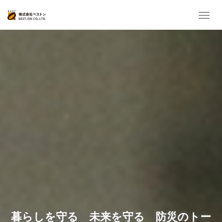
T
o
g
g
l
e
n
a
v
i
g
a
t
i
o
n
暮らしを守る 未来を守る 防災のトー